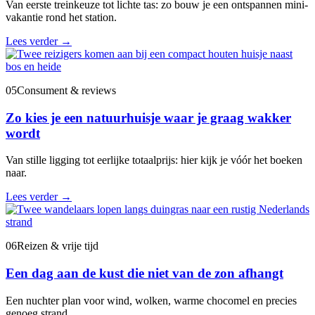
Van eerste treinkeuze tot lichte tas: zo bouw je een ontspannen mini-
vakantie rond het station.
Lees verder
→
05
Consument & reviews
Zo kies je een natuurhuisje waar je graag wakker
wordt
Van stille ligging tot eerlijke totaalprijs: hier kijk je vóór het boeken
naar.
Lees verder
→
06
Reizen & vrije tijd
Een dag aan de kust die niet van de zon afhangt
Een nuchter plan voor wind, wolken, warme chocomel en precies
genoeg strand.