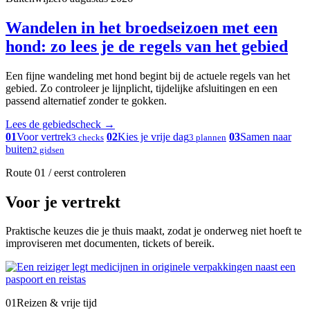
Wandelen in het broedseizoen met een
hond: zo lees je de regels van het gebied
Een fijne wandeling met hond begint bij de actuele regels van het
gebied. Zo controleer je lijnplicht, tijdelijke afsluitingen en een
passend alternatief zonder te gokken.
Lees de gebiedscheck
→
01
Voor vertrek
02
Kies je vrije dag
03
Samen naar
3 checks
3 plannen
buiten
2 gidsen
Route 01 / eerst controleren
Voor je vertrekt
Praktische keuzes die je thuis maakt, zodat je onderweg niet hoeft te
improviseren met documenten, tickets of bereik.
01
Reizen & vrije tijd