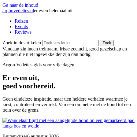
Ga naar de inhoud
argonvedettes
.
nl
er even helemaal uit
Reizen
Events
Reviews
Zoek in de artikelen
Zoek
Vandaag zin in
een treinraam, frisse zeelucht, goed gezelschap en
plannen die niet ingewikkelder zijn dan nodig
Argon Vedettes
gids voor vrije dagen
Er even uit,
goed voorbereid.
Geen eindeloze inspiratie, maar tien heldere verhalen waarmee je
kiest, controleert en vertrekt. Van een ommetje met de hond tot een
trein over de grens.
Buitenwijzer
6 augustus 2026