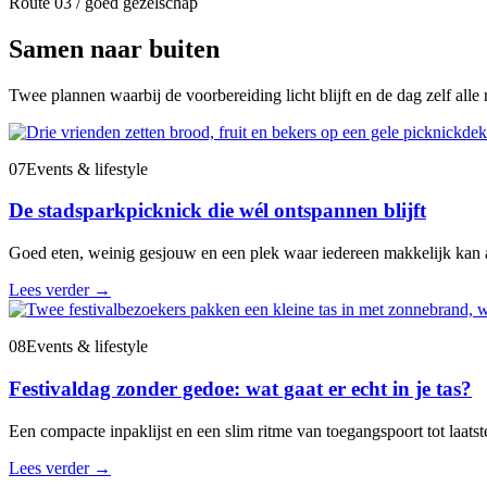
Route 03 / goed gezelschap
Samen naar buiten
Twee plannen waarbij de voorbereiding licht blijft en de dag zelf alle r
07
Events & lifestyle
De stadsparkpicknick die wél ontspannen blijft
Goed eten, weinig gesjouw en een plek waar iedereen makkelijk kan 
Lees verder
→
08
Events & lifestyle
Festivaldag zonder gedoe: wat gaat er echt in je tas?
Een compacte inpaklijst en een slim ritme van toegangspoort tot laatste
Lees verder
→