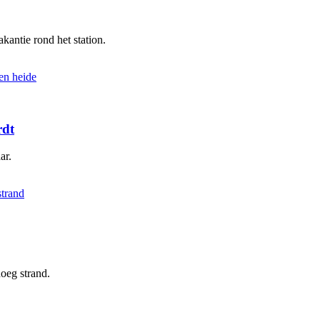
kantie rond het station.
rdt
ar.
oeg strand.