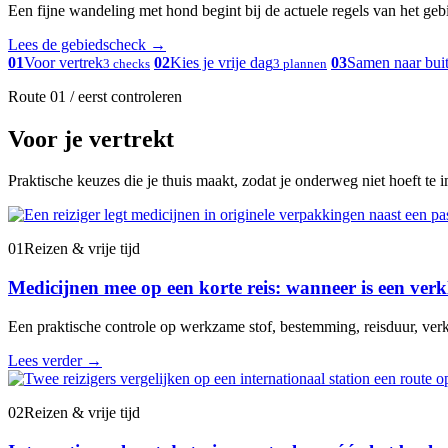
Een fijne wandeling met hond begint bij de actuele regels van het gebied
Lees de gebiedscheck
→
01
Voor vertrek
02
Kies je vrije dag
03
Samen naar bui
3 checks
3 plannen
Route 01 / eerst controleren
Voor je vertrekt
Praktische keuzes die je thuis maakt, zodat je onderweg niet hoeft te 
01
Reizen & vrije tijd
Medicijnen mee op een korte reis: wanneer is een verk
Een praktische controle op werkzame stof, bestemming, reisduur, verk
Lees verder
→
02
Reizen & vrije tijd