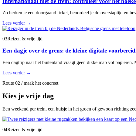
Internationaal met de trein: controleer vóór het boeke
Zo herken je een doorgaand ticket, beoordeel je de overstaptijd en bew
Lees verder
→
03
Reizen & vrije tijd
Een dagje over de grens: de kleine digitale voorbere
Een dagtrip naar het buitenland vraagt geen dikke map vol papieren. M
Lees verder
→
Route 02 / maak het concreet
Kies je vrije dag
Een weekend per trein, een huisje in het groen of gewoon richting ze
04
Reizen & vrije tijd