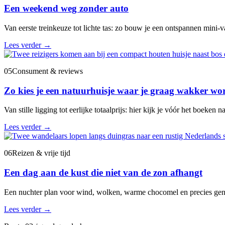
Een weekend weg zonder auto
Van eerste treinkeuze tot lichte tas: zo bouw je een ontspannen mini-va
Lees verder
→
05
Consument & reviews
Zo kies je een natuurhuisje waar je graag wakker wo
Van stille ligging tot eerlijke totaalprijs: hier kijk je vóór het boeken na
Lees verder
→
06
Reizen & vrije tijd
Een dag aan de kust die niet van de zon afhangt
Een nuchter plan voor wind, wolken, warme chocomel en precies gen
Lees verder
→