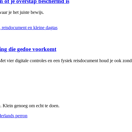
n of je overstap beschermd is
aar je het juiste bewijs.
iding die gedoe voorkomt
et vier digitale controles en een fysiek reisdocument houd je ook zonde
e. Klein genoeg om echt te doen.