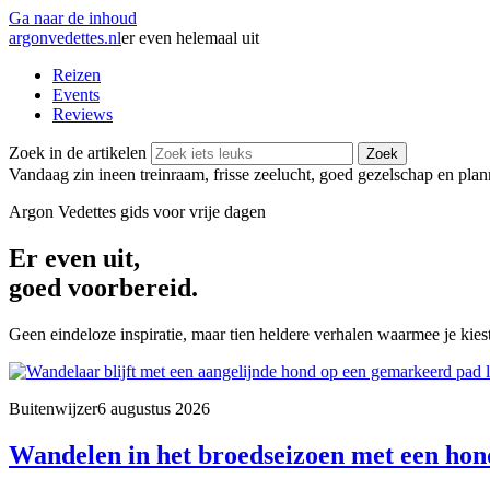
Ga naar de inhoud
argonvedettes
.
nl
er even helemaal uit
Reizen
Events
Reviews
Zoek in de artikelen
Zoek
Vandaag zin in
een treinraam, frisse zeelucht, goed gezelschap en pla
Argon Vedettes
gids voor vrije dagen
Er even uit,
goed voorbereid.
Geen eindeloze inspiratie, maar tien heldere verhalen waarmee je kiest
Buitenwijzer
6 augustus 2026
Wandelen in het broedseizoen met een hond: