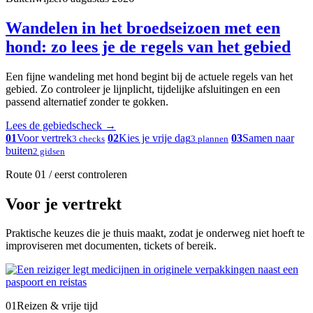
Wandelen in het broedseizoen met een
hond: zo lees je de regels van het gebied
Een fijne wandeling met hond begint bij de actuele regels van het
gebied. Zo controleer je lijnplicht, tijdelijke afsluitingen en een
passend alternatief zonder te gokken.
Lees de gebiedscheck
→
01
Voor vertrek
02
Kies je vrije dag
03
Samen naar
3 checks
3 plannen
buiten
2 gidsen
Route 01 / eerst controleren
Voor je vertrekt
Praktische keuzes die je thuis maakt, zodat je onderweg niet hoeft te
improviseren met documenten, tickets of bereik.
01
Reizen & vrije tijd