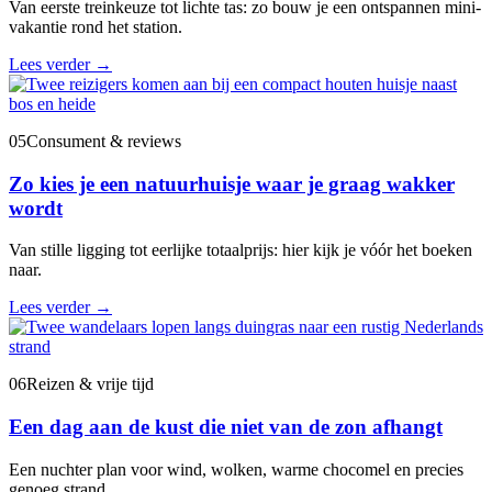
Van eerste treinkeuze tot lichte tas: zo bouw je een ontspannen mini-
vakantie rond het station.
Lees verder
→
05
Consument & reviews
Zo kies je een natuurhuisje waar je graag wakker
wordt
Van stille ligging tot eerlijke totaalprijs: hier kijk je vóór het boeken
naar.
Lees verder
→
06
Reizen & vrije tijd
Een dag aan de kust die niet van de zon afhangt
Een nuchter plan voor wind, wolken, warme chocomel en precies
genoeg strand.