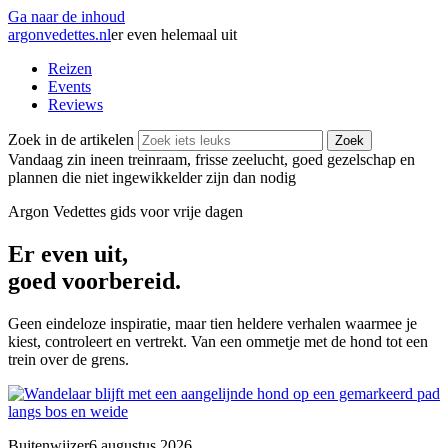
Ga naar de inhoud
argonvedettes
.
nl
er even helemaal uit
Reizen
Events
Reviews
Zoek in de artikelen
Zoek
Vandaag zin in
een treinraam, frisse zeelucht, goed gezelschap en
plannen die niet ingewikkelder zijn dan nodig
Argon Vedettes
gids voor vrije dagen
Er even uit,
goed voorbereid.
Geen eindeloze inspiratie, maar tien heldere verhalen waarmee je
kiest, controleert en vertrekt. Van een ommetje met de hond tot een
trein over de grens.
Buitenwijzer
6 augustus 2026