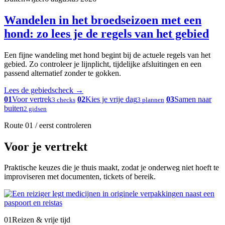
Wandelen in het broedseizoen met een
hond: zo lees je de regels van het gebied
Een fijne wandeling met hond begint bij de actuele regels van het
gebied. Zo controleer je lijnplicht, tijdelijke afsluitingen en een
passend alternatief zonder te gokken.
Lees de gebiedscheck
→
01
Voor vertrek
02
Kies je vrije dag
03
Samen naar
3 checks
3 plannen
buiten
2 gidsen
Route 01 / eerst controleren
Voor je vertrekt
Praktische keuzes die je thuis maakt, zodat je onderweg niet hoeft te
improviseren met documenten, tickets of bereik.
01
Reizen & vrije tijd