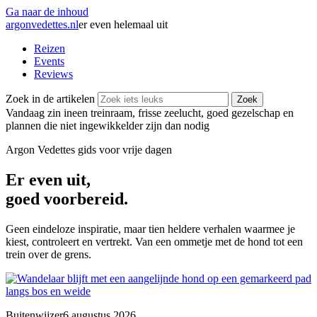
Ga naar de inhoud
argonvedettes
.
nl
er even helemaal uit
Reizen
Events
Reviews
Zoek in de artikelen
Zoek
Vandaag zin in
een treinraam, frisse zeelucht, goed gezelschap en
plannen die niet ingewikkelder zijn dan nodig
Argon Vedettes
gids voor vrije dagen
Er even uit,
goed voorbereid.
Geen eindeloze inspiratie, maar tien heldere verhalen waarmee je
kiest, controleert en vertrekt. Van een ommetje met de hond tot een
trein over de grens.
Buitenwijzer
6 augustus 2026