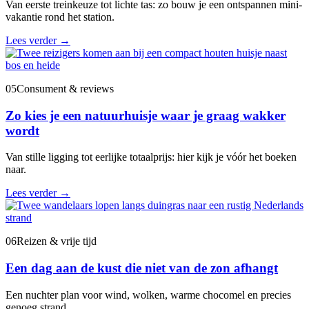
Van eerste treinkeuze tot lichte tas: zo bouw je een ontspannen mini-
vakantie rond het station.
Lees verder
→
05
Consument & reviews
Zo kies je een natuurhuisje waar je graag wakker
wordt
Van stille ligging tot eerlijke totaalprijs: hier kijk je vóór het boeken
naar.
Lees verder
→
06
Reizen & vrije tijd
Een dag aan de kust die niet van de zon afhangt
Een nuchter plan voor wind, wolken, warme chocomel en precies
genoeg strand.