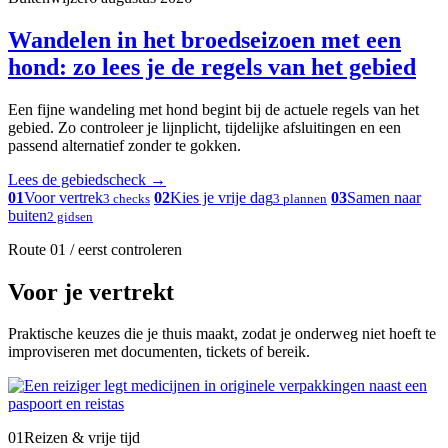
Wandelen in het broedseizoen met een
hond: zo lees je de regels van het gebied
Een fijne wandeling met hond begint bij de actuele regels van het
gebied. Zo controleer je lijnplicht, tijdelijke afsluitingen en een
passend alternatief zonder te gokken.
Lees de gebiedscheck
→
01
Voor vertrek
02
Kies je vrije dag
03
Samen naar
3 checks
3 plannen
buiten
2 gidsen
Route 01 / eerst controleren
Voor je vertrekt
Praktische keuzes die je thuis maakt, zodat je onderweg niet hoeft te
improviseren met documenten, tickets of bereik.
01
Reizen & vrije tijd