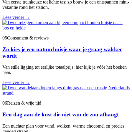
Van eerste treinkeuze tot lichte tas: zo bouw je een ontspannen mini-
vakantie rond het station.
Lees verder
→
05
Consument & reviews
Zo kies je een natuurhuisje waar je graag wakker
wordt
Van stille ligging tot eerlijke totaalprijs: hier kijk je vóór het boeken
naar.
Lees verder
→
06
Reizen & vrije tijd
Een dag aan de kust die niet van de zon afhangt
Een nuchter plan voor wind, wolken, warme chocomel en precies
genoeg strand.