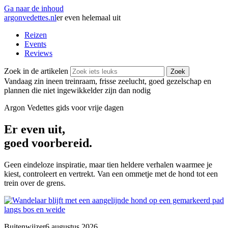
Ga naar de inhoud
argonvedettes
.
nl
er even helemaal uit
Reizen
Events
Reviews
Zoek in de artikelen
Zoek
Vandaag zin in
een treinraam, frisse zeelucht, goed gezelschap en
plannen die niet ingewikkelder zijn dan nodig
Argon Vedettes
gids voor vrije dagen
Er even uit,
goed voorbereid.
Geen eindeloze inspiratie, maar tien heldere verhalen waarmee je
kiest, controleert en vertrekt. Van een ommetje met de hond tot een
trein over de grens.
Buitenwijzer
6 augustus 2026