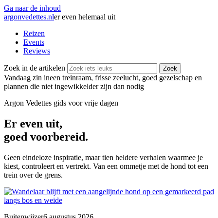
Ga naar de inhoud
argonvedettes
.
nl
er even helemaal uit
Reizen
Events
Reviews
Zoek in de artikelen
Zoek
Vandaag zin in
een treinraam, frisse zeelucht, goed gezelschap en
plannen die niet ingewikkelder zijn dan nodig
Argon Vedettes
gids voor vrije dagen
Er even uit,
goed voorbereid.
Geen eindeloze inspiratie, maar tien heldere verhalen waarmee je
kiest, controleert en vertrekt. Van een ommetje met de hond tot een
trein over de grens.
Buitenwijzer
6 augustus 2026