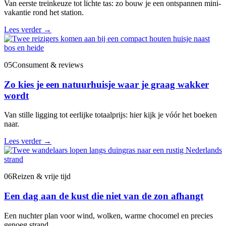
Van eerste treinkeuze tot lichte tas: zo bouw je een ontspannen mini-
vakantie rond het station.
Lees verder
→
05
Consument & reviews
Zo kies je een natuurhuisje waar je graag wakker
wordt
Van stille ligging tot eerlijke totaalprijs: hier kijk je vóór het boeken
naar.
Lees verder
→
06
Reizen & vrije tijd
Een dag aan de kust die niet van de zon afhangt
Een nuchter plan voor wind, wolken, warme chocomel en precies
genoeg strand.