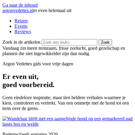
Ga naar de inhoud
argonvedettes
.
nl
er even helemaal uit
Reizen
Events
Reviews
Zoek in de artikelen
Zoek
Vandaag zin in
een treinraam, frisse zeelucht, goed gezelschap en
plannen die niet ingewikkelder zijn dan nodig
Argon Vedettes
gids voor vrije dagen
Er even uit,
goed voorbereid.
Geen eindeloze inspiratie, maar tien heldere verhalen waarmee je
kiest, controleert en vertrekt. Van een ommetje met de hond tot een
trein over de grens.
Buitenwijzer
6 augustus 2026