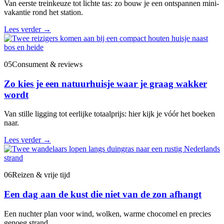
Van eerste treinkeuze tot lichte tas: zo bouw je een ontspannen mini-
vakantie rond het station.
Lees verder
→
05
Consument & reviews
Zo kies je een natuurhuisje waar je graag wakker
wordt
Van stille ligging tot eerlijke totaalprijs: hier kijk je vóór het boeken
naar.
Lees verder
→
06
Reizen & vrije tijd
Een dag aan de kust die niet van de zon afhangt
Een nuchter plan voor wind, wolken, warme chocomel en precies
genoeg strand.