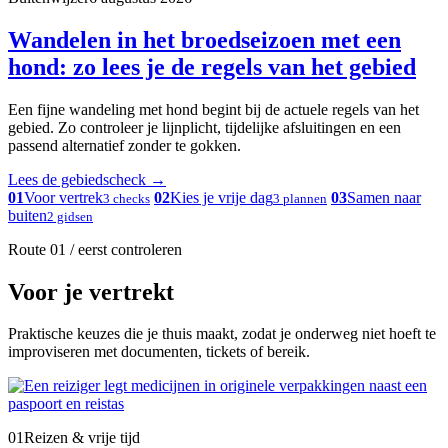
Wandelen in het broedseizoen met een
hond: zo lees je de regels van het gebied
Een fijne wandeling met hond begint bij de actuele regels van het
gebied. Zo controleer je lijnplicht, tijdelijke afsluitingen en een
passend alternatief zonder te gokken.
Lees de gebiedscheck
→
01
Voor vertrek
02
Kies je vrije dag
03
Samen naar
3 checks
3 plannen
buiten
2 gidsen
Route 01 / eerst controleren
Voor je vertrekt
Praktische keuzes die je thuis maakt, zodat je onderweg niet hoeft te
improviseren met documenten, tickets of bereik.
01
Reizen & vrije tijd