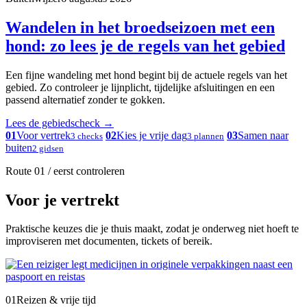
Wandelen in het broedseizoen met een
hond: zo lees je de regels van het gebied
Een fijne wandeling met hond begint bij de actuele regels van het
gebied. Zo controleer je lijnplicht, tijdelijke afsluitingen en een
passend alternatief zonder te gokken.
Lees de gebiedscheck
→
01
Voor vertrek
02
Kies je vrije dag
03
Samen naar
3 checks
3 plannen
buiten
2 gidsen
Route 01 / eerst controleren
Voor je vertrekt
Praktische keuzes die je thuis maakt, zodat je onderweg niet hoeft te
improviseren met documenten, tickets of bereik.
01
Reizen & vrije tijd