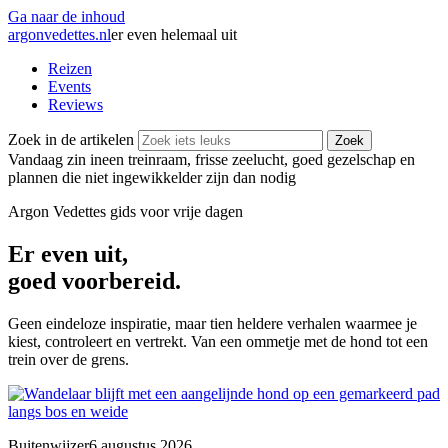
Ga naar de inhoud
argonvedettes
.
nl
er even helemaal uit
Reizen
Events
Reviews
Zoek in de artikelen
Zoek
Vandaag zin in
een treinraam, frisse zeelucht, goed gezelschap en
plannen die niet ingewikkelder zijn dan nodig
Argon Vedettes
gids voor vrije dagen
Er even uit,
goed voorbereid.
Geen eindeloze inspiratie, maar tien heldere verhalen waarmee je
kiest, controleert en vertrekt. Van een ommetje met de hond tot een
trein over de grens.
Buitenwijzer
6 augustus 2026