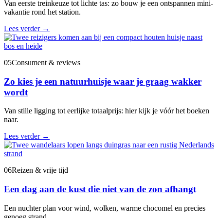
Van eerste treinkeuze tot lichte tas: zo bouw je een ontspannen mini-
vakantie rond het station.
Lees verder
→
05
Consument & reviews
Zo kies je een natuurhuisje waar je graag wakker
wordt
Van stille ligging tot eerlijke totaalprijs: hier kijk je vóór het boeken
naar.
Lees verder
→
06
Reizen & vrije tijd
Een dag aan de kust die niet van de zon afhangt
Een nuchter plan voor wind, wolken, warme chocomel en precies
genoeg strand.