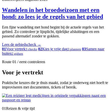
Wandelen in het broedseizoen met een
hond: zo lees je de regels van het gebied
Een fijne wandeling met hond begint bij de actuele regels van het
gebied. Zo controleer je lijnplicht, tijdelijke afsluitingen en een
passend alternatief zonder te gokken.
Lees de gebiedscheck
→
01
Voor vertrek
02
Kies je vrije dag
03
Samen naar
3 checks
3 plannen
buiten
2 gidsen
Route 01 / eerst controleren
Voor je vertrekt
Praktische keuzes die je thuis maakt, zodat je onderweg niet hoeft te
improviseren met documenten, tickets of bereik.
01
Reizen & vrije tijd