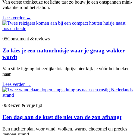
Van eerste treinkeuze tot lichte tas: zo bouw je een ontspannen mini-
vakantie rond het station.
Lees verder
→
05
Consument & reviews
Zo kies je een natuurhuisje waar je graag wakker
wordt
Van stille ligging tot eerlijke totaalprijs: hier kijk je vóór het boeken
naar.
Lees verder
→
06
Reizen & vrije tijd
Een dag aan de kust die niet van de zon afhangt
Een nuchter plan voor wind, wolken, warme chocomel en precies
genoeg strand.