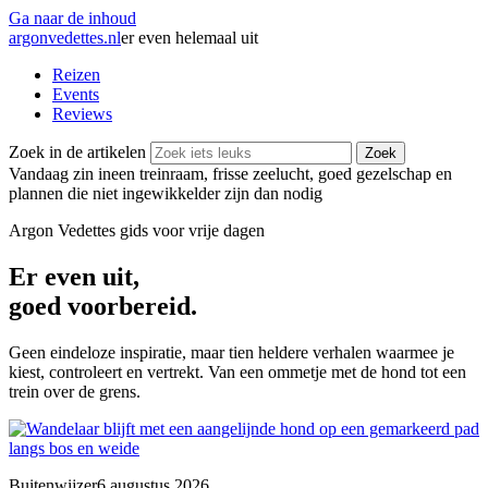
Ga naar de inhoud
argonvedettes
.
nl
er even helemaal uit
Reizen
Events
Reviews
Zoek in de artikelen
Zoek
Vandaag zin in
een treinraam, frisse zeelucht, goed gezelschap en
plannen die niet ingewikkelder zijn dan nodig
Argon Vedettes
gids voor vrije dagen
Er even uit,
goed voorbereid.
Geen eindeloze inspiratie, maar tien heldere verhalen waarmee je
kiest, controleert en vertrekt. Van een ommetje met de hond tot een
trein over de grens.
Buitenwijzer
6 augustus 2026