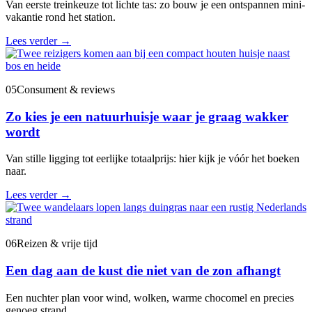
Van eerste treinkeuze tot lichte tas: zo bouw je een ontspannen mini-
vakantie rond het station.
Lees verder
→
05
Consument & reviews
Zo kies je een natuurhuisje waar je graag wakker
wordt
Van stille ligging tot eerlijke totaalprijs: hier kijk je vóór het boeken
naar.
Lees verder
→
06
Reizen & vrije tijd
Een dag aan de kust die niet van de zon afhangt
Een nuchter plan voor wind, wolken, warme chocomel en precies
genoeg strand.