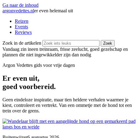
Ga naar de inhoud
argonvedettes
.
nl
er even helemaal uit
Reizen
Events
Reviews
Zoek in de artikelen
Zoek
Vandaag zin in
een treinraam, frisse zeelucht, goed gezelschap en
plannen die niet ingewikkelder zijn dan nodig
Argon Vedettes
gids voor vrije dagen
Er even uit,
goed voorbereid.
Geen eindeloze inspiratie, maar tien heldere verhalen waarmee je
kiest, controleert en vertrekt. Van een ommetje met de hond tot een
trein over de grens.
Buitenwijzer
6 augustus 2026