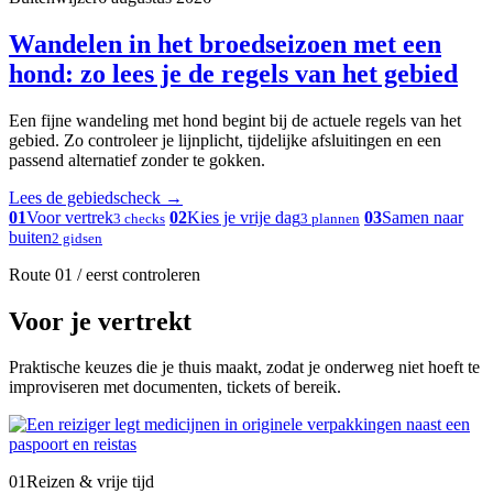
Wandelen in het broedseizoen met een
hond: zo lees je de regels van het gebied
Een fijne wandeling met hond begint bij de actuele regels van het
gebied. Zo controleer je lijnplicht, tijdelijke afsluitingen en een
passend alternatief zonder te gokken.
Lees de gebiedscheck
→
01
Voor vertrek
02
Kies je vrije dag
03
Samen naar
3 checks
3 plannen
buiten
2 gidsen
Route 01 / eerst controleren
Voor je vertrekt
Praktische keuzes die je thuis maakt, zodat je onderweg niet hoeft te
improviseren met documenten, tickets of bereik.
01
Reizen & vrije tijd