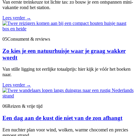
Van eerste treinkeuze tot lichte tas: zo bouw je een ontspannen mini-
vakantie rond het station.
Lees verder
→
05
Consument & reviews
Zo kies je een natuurhuisje waar je graag wakker
wordt
Van stille ligging tot eerlijke totaalprijs: hier kijk je vóór het boeken
naar.
Lees verder
→
06
Reizen & vrije tijd
Een dag aan de kust die niet van de zon afhangt
Een nuchter plan voor wind, wolken, warme chocomel en precies
genoeg strand.