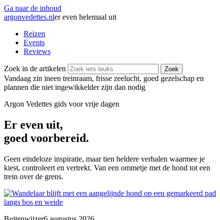
Ga naar de inhoud
argonvedettes
.
nl
er even helemaal uit
Reizen
Events
Reviews
Zoek in de artikelen
Zoek
Vandaag zin in
een treinraam, frisse zeelucht, goed gezelschap en
plannen die niet ingewikkelder zijn dan nodig
Argon Vedettes
gids voor vrije dagen
Er even uit,
goed voorbereid.
Geen eindeloze inspiratie, maar tien heldere verhalen waarmee je
kiest, controleert en vertrekt. Van een ommetje met de hond tot een
trein over de grens.
Buitenwijzer
6 augustus 2026