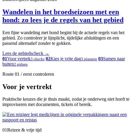
Wandelen in het broedseizoen met een
hond: zo lees je de regels van het gebied
Een fijne wandeling met hond begint bij de actuele regels van het
gebied. Zo controleer je lijnplicht, tijdelijke afsluitingen en een
passend alternatief zonder te gokken.
Lees de gebiedscheck
→
01
Voor vertrek
02
Kies je vrije dag
03
Samen naar
3 checks
3 plannen
buiten
2 gidsen
Route 01 / eerst controleren
Voor je vertrekt
Praktische keuzes die je thuis maakt, zodat je onderweg niet hoeft te
improviseren met documenten, tickets of bereik.
01
Reizen & vrije tijd