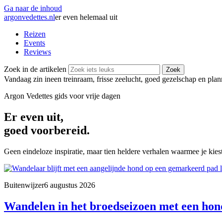
Ga naar de inhoud
argonvedettes
.
nl
er even helemaal uit
Reizen
Events
Reviews
Zoek in de artikelen
Zoek
Vandaag zin in
een treinraam, frisse zeelucht, goed gezelschap en pla
Argon Vedettes
gids voor vrije dagen
Er even uit,
goed voorbereid.
Geen eindeloze inspiratie, maar tien heldere verhalen waarmee je kiest
Buitenwijzer
6 augustus 2026
Wandelen in het broedseizoen met een hond: