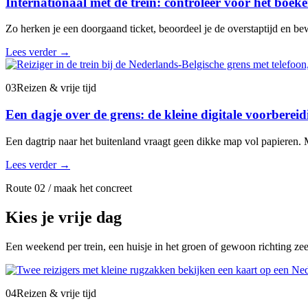
Internationaal met de trein: controleer vóór het boeke
Zo herken je een doorgaand ticket, beoordeel je de overstaptijd en bew
Lees verder
→
03
Reizen & vrije tijd
Een dagje over de grens: de kleine digitale voorbere
Een dagtrip naar het buitenland vraagt geen dikke map vol papieren. M
Lees verder
→
Route 02 / maak het concreet
Kies je vrije dag
Een weekend per trein, een huisje in het groen of gewoon richting ze
04
Reizen & vrije tijd