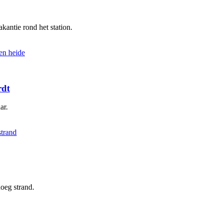
kantie rond het station.
rdt
ar.
oeg strand.