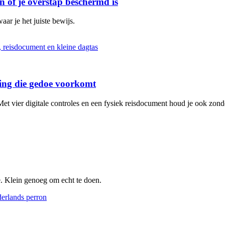
n of je overstap beschermd is
aar je het juiste bewijs.
iding die gedoe voorkomt
et vier digitale controles en een fysiek reisdocument houd je ook zonde
e. Klein genoeg om echt te doen.