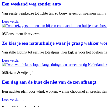
Een weekend weg zonder auto
Van eerste treinkeuze tot lichte tas: zo bouw je een ontspannen mini-va
Lees verder
→
05
Consument & reviews
Zo kies je een natuurhuisje waar je graag wakker wo
Van stille ligging tot eerlijke totaalprijs: hier kijk je vóór het boeken na
Lees verder
→
06
Reizen & vrije tijd
Een dag aan de kust die niet van de zon afhangt
Een nuchter plan voor wind, wolken, warme chocomel en precies gen
Lees verder
→