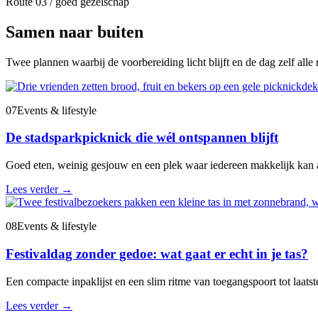
Route 03 / goed gezelschap
Samen naar buiten
Twee plannen waarbij de voorbereiding licht blijft en de dag zelf alle r
07
Events & lifestyle
De stadsparkpicknick die wél ontspannen blijft
Goed eten, weinig gesjouw en een plek waar iedereen makkelijk kan 
Lees verder
→
08
Events & lifestyle
Festivaldag zonder gedoe: wat gaat er echt in je tas?
Een compacte inpaklijst en een slim ritme van toegangspoort tot laatste
Lees verder
→