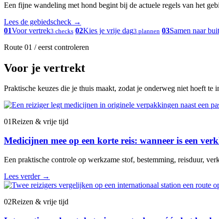
Een fijne wandeling met hond begint bij de actuele regels van het gebied
Lees de gebiedscheck
→
01
Voor vertrek
02
Kies je vrije dag
03
Samen naar bui
3 checks
3 plannen
Route 01 / eerst controleren
Voor je vertrekt
Praktische keuzes die je thuis maakt, zodat je onderweg niet hoeft te 
01
Reizen & vrije tijd
Medicijnen mee op een korte reis: wanneer is een verk
Een praktische controle op werkzame stof, bestemming, reisduur, verk
Lees verder
→
02
Reizen & vrije tijd