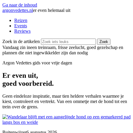
Ga naar de inhoud
argonvedettes
.
nl
er even helemaal uit
Reizen
Events
Reviews
Zoek in de artikelen
Zoek
Vandaag zin in
een treinraam, frisse zeelucht, goed gezelschap en
plannen die niet ingewikkelder zijn dan nodig
Argon Vedettes
gids voor vrije dagen
Er even uit,
goed voorbereid.
Geen eindeloze inspiratie, maar tien heldere verhalen waarmee je
kiest, controleert en vertrekt. Van een ommetje met de hond tot een
trein over de grens.
Buitenwijzer
6 augustus 2026