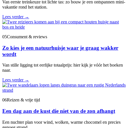
Van eerste treinkeuze tot lichte tas: zo bouw je een ontspannen mini-
vakantie rond het station.
Lees verder
→
05
Consument & reviews
Zo kies je een natuurhuisje waar je graag wakker
wordt
Van stille ligging tot eerlijke totaalprijs: hier kijk je vóór het boeken
naar.
Lees verder
→
06
Reizen & vrije tijd
Een dag aan de kust die niet van de zon afhangt
Een nuchter plan voor wind, wolken, warme chocomel en precies
genoeg strand.