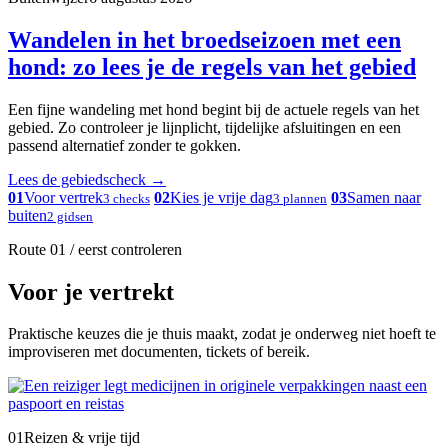
Wandelen in het broedseizoen met een
hond: zo lees je de regels van het gebied
Een fijne wandeling met hond begint bij de actuele regels van het
gebied. Zo controleer je lijnplicht, tijdelijke afsluitingen en een
passend alternatief zonder te gokken.
Lees de gebiedscheck
→
01
Voor vertrek
02
Kies je vrije dag
03
Samen naar
3 checks
3 plannen
buiten
2 gidsen
Route 01 / eerst controleren
Voor je vertrekt
Praktische keuzes die je thuis maakt, zodat je onderweg niet hoeft te
improviseren met documenten, tickets of bereik.
01
Reizen & vrije tijd