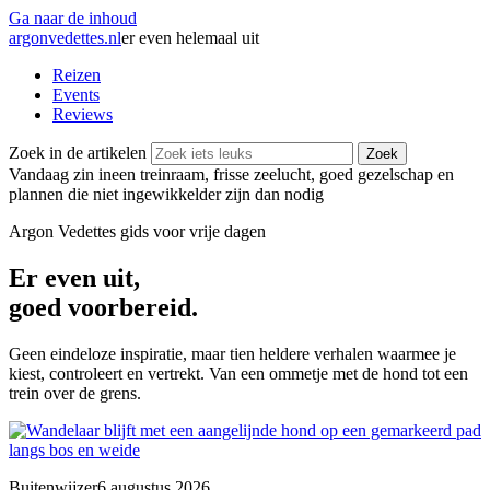
Ga naar de inhoud
argonvedettes
.
nl
er even helemaal uit
Reizen
Events
Reviews
Zoek in de artikelen
Zoek
Vandaag zin in
een treinraam, frisse zeelucht, goed gezelschap en
plannen die niet ingewikkelder zijn dan nodig
Argon Vedettes
gids voor vrije dagen
Er even uit,
goed voorbereid.
Geen eindeloze inspiratie, maar tien heldere verhalen waarmee je
kiest, controleert en vertrekt. Van een ommetje met de hond tot een
trein over de grens.
Buitenwijzer
6 augustus 2026