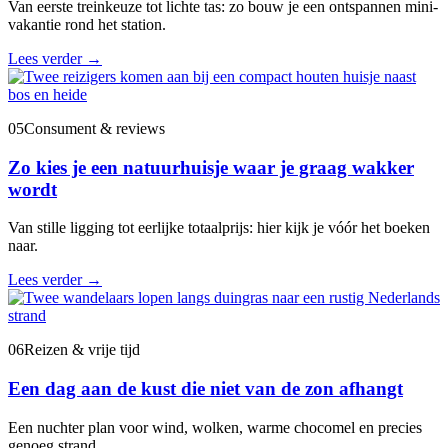
Van eerste treinkeuze tot lichte tas: zo bouw je een ontspannen mini-
vakantie rond het station.
Lees verder
→
05
Consument & reviews
Zo kies je een natuurhuisje waar je graag wakker
wordt
Van stille ligging tot eerlijke totaalprijs: hier kijk je vóór het boeken
naar.
Lees verder
→
06
Reizen & vrije tijd
Een dag aan de kust die niet van de zon afhangt
Een nuchter plan voor wind, wolken, warme chocomel en precies
genoeg strand.