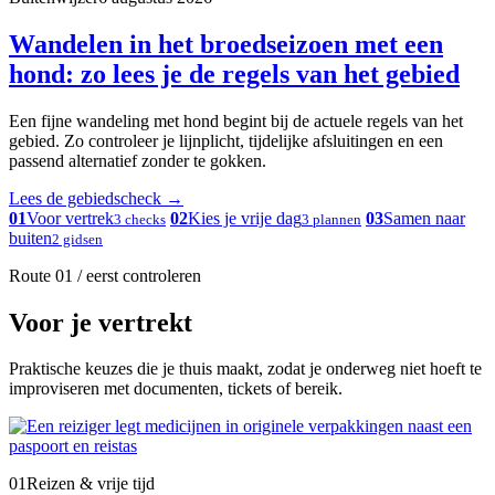
Wandelen in het broedseizoen met een
hond: zo lees je de regels van het gebied
Een fijne wandeling met hond begint bij de actuele regels van het
gebied. Zo controleer je lijnplicht, tijdelijke afsluitingen en een
passend alternatief zonder te gokken.
Lees de gebiedscheck
→
01
Voor vertrek
02
Kies je vrije dag
03
Samen naar
3 checks
3 plannen
buiten
2 gidsen
Route 01 / eerst controleren
Voor je vertrekt
Praktische keuzes die je thuis maakt, zodat je onderweg niet hoeft te
improviseren met documenten, tickets of bereik.
01
Reizen & vrije tijd