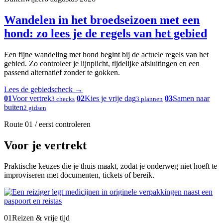
Wandelen in het broedseizoen met een
hond: zo lees je de regels van het gebied
Een fijne wandeling met hond begint bij de actuele regels van het
gebied. Zo controleer je lijnplicht, tijdelijke afsluitingen en een
passend alternatief zonder te gokken.
Lees de gebiedscheck
→
01
Voor vertrek
02
Kies je vrije dag
03
Samen naar
3 checks
3 plannen
buiten
2 gidsen
Route 01 / eerst controleren
Voor je vertrekt
Praktische keuzes die je thuis maakt, zodat je onderweg niet hoeft te
improviseren met documenten, tickets of bereik.
01
Reizen & vrije tijd