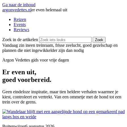
Ga naar de inhoud
argonvedettes
.
nl
er even helemaal uit
Reizen
Events
Reviews
Zoek in de artikelen
Zoek
Vandaag zin in
een treinraam, frisse zeelucht, goed gezelschap en
plannen die niet ingewikkelder zijn dan nodig
Argon Vedettes
gids voor vrije dagen
Er even uit,
goed voorbereid.
Geen eindeloze inspiratie, maar tien heldere verhalen waarmee je
kiest, controleert en vertrekt. Van een ommetje met de hond tot een
trein over de grens.
Buitenwijzer
6 augustus 2026