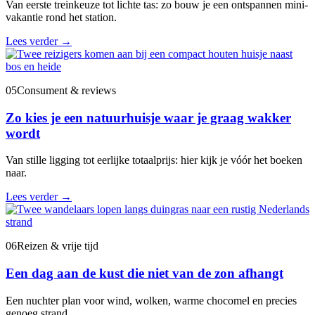
Van eerste treinkeuze tot lichte tas: zo bouw je een ontspannen mini-
vakantie rond het station.
Lees verder
→
05
Consument & reviews
Zo kies je een natuurhuisje waar je graag wakker
wordt
Van stille ligging tot eerlijke totaalprijs: hier kijk je vóór het boeken
naar.
Lees verder
→
06
Reizen & vrije tijd
Een dag aan de kust die niet van de zon afhangt
Een nuchter plan voor wind, wolken, warme chocomel en precies
genoeg strand.