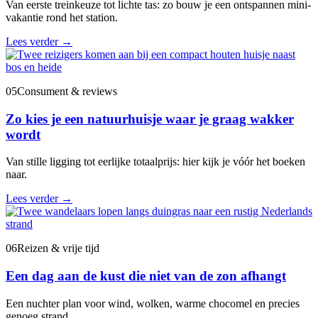
Van eerste treinkeuze tot lichte tas: zo bouw je een ontspannen mini-
vakantie rond het station.
Lees verder
→
05
Consument & reviews
Zo kies je een natuurhuisje waar je graag wakker
wordt
Van stille ligging tot eerlijke totaalprijs: hier kijk je vóór het boeken
naar.
Lees verder
→
06
Reizen & vrije tijd
Een dag aan de kust die niet van de zon afhangt
Een nuchter plan voor wind, wolken, warme chocomel en precies
genoeg strand.