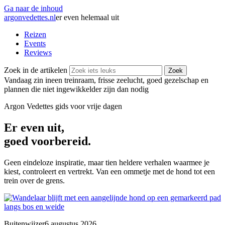
Ga naar de inhoud
argonvedettes
.
nl
er even helemaal uit
Reizen
Events
Reviews
Zoek in de artikelen
Zoek
Vandaag zin in
een treinraam, frisse zeelucht, goed gezelschap en
plannen die niet ingewikkelder zijn dan nodig
Argon Vedettes
gids voor vrije dagen
Er even uit,
goed voorbereid.
Geen eindeloze inspiratie, maar tien heldere verhalen waarmee je
kiest, controleert en vertrekt. Van een ommetje met de hond tot een
trein over de grens.
Buitenwijzer
6 augustus 2026