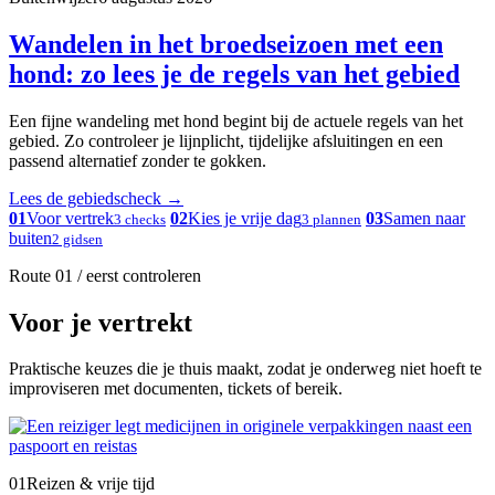
Wandelen in het broedseizoen met een
hond: zo lees je de regels van het gebied
Een fijne wandeling met hond begint bij de actuele regels van het
gebied. Zo controleer je lijnplicht, tijdelijke afsluitingen en een
passend alternatief zonder te gokken.
Lees de gebiedscheck
→
01
Voor vertrek
02
Kies je vrije dag
03
Samen naar
3 checks
3 plannen
buiten
2 gidsen
Route 01 / eerst controleren
Voor je vertrekt
Praktische keuzes die je thuis maakt, zodat je onderweg niet hoeft te
improviseren met documenten, tickets of bereik.
01
Reizen & vrije tijd