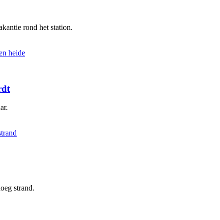
kantie rond het station.
rdt
ar.
oeg strand.