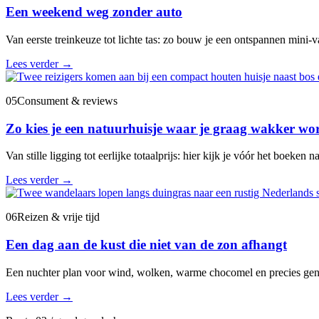
Een weekend weg zonder auto
Van eerste treinkeuze tot lichte tas: zo bouw je een ontspannen mini-va
Lees verder
→
05
Consument & reviews
Zo kies je een natuurhuisje waar je graag wakker wo
Van stille ligging tot eerlijke totaalprijs: hier kijk je vóór het boeken na
Lees verder
→
06
Reizen & vrije tijd
Een dag aan de kust die niet van de zon afhangt
Een nuchter plan voor wind, wolken, warme chocomel en precies gen
Lees verder
→