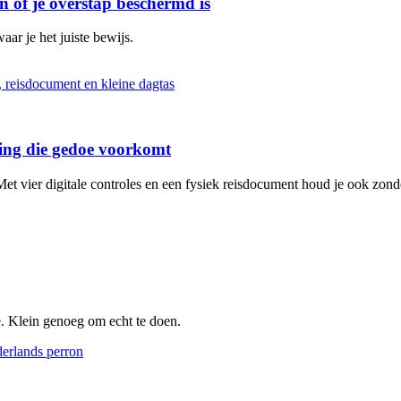
n of je overstap beschermd is
aar je het juiste bewijs.
iding die gedoe voorkomt
et vier digitale controles en een fysiek reisdocument houd je ook zonde
e. Klein genoeg om echt te doen.