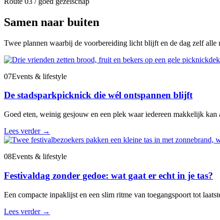
Route 03 / goed gezelschap
Samen naar buiten
Twee plannen waarbij de voorbereiding licht blijft en de dag zelf alle r
07
Events & lifestyle
De stadsparkpicknick die wél ontspannen blijft
Goed eten, weinig gesjouw en een plek waar iedereen makkelijk kan 
Lees verder
→
08
Events & lifestyle
Festivaldag zonder gedoe: wat gaat er echt in je tas?
Een compacte inpaklijst en een slim ritme van toegangspoort tot laatste
Lees verder
→