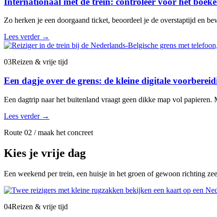
Internationaal met de trein: controleer vóór het boeke
Zo herken je een doorgaand ticket, beoordeel je de overstaptijd en bew
Lees verder
→
03
Reizen & vrije tijd
Een dagje over de grens: de kleine digitale voorbere
Een dagtrip naar het buitenland vraagt geen dikke map vol papieren. M
Lees verder
→
Route 02 / maak het concreet
Kies je vrije dag
Een weekend per trein, een huisje in het groen of gewoon richting ze
04
Reizen & vrije tijd