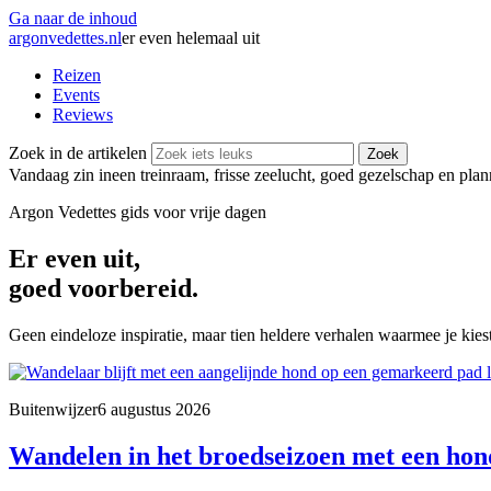
Ga naar de inhoud
argonvedettes
.
nl
er even helemaal uit
Reizen
Events
Reviews
Zoek in de artikelen
Zoek
Vandaag zin in
een treinraam, frisse zeelucht, goed gezelschap en pla
Argon Vedettes
gids voor vrije dagen
Er even uit,
goed voorbereid.
Geen eindeloze inspiratie, maar tien heldere verhalen waarmee je kiest
Buitenwijzer
6 augustus 2026
Wandelen in het broedseizoen met een hond: