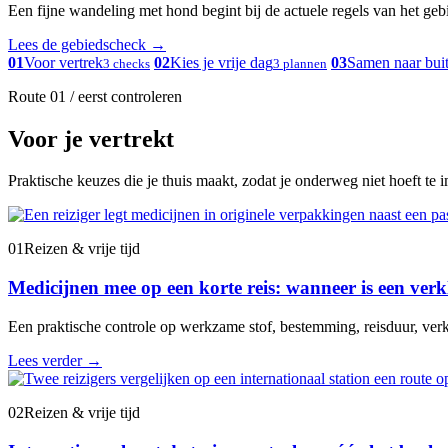
Een fijne wandeling met hond begint bij de actuele regels van het gebied
Lees de gebiedscheck
→
01
Voor vertrek
02
Kies je vrije dag
03
Samen naar bui
3 checks
3 plannen
Route 01 / eerst controleren
Voor je vertrekt
Praktische keuzes die je thuis maakt, zodat je onderweg niet hoeft te 
01
Reizen & vrije tijd
Medicijnen mee op een korte reis: wanneer is een verk
Een praktische controle op werkzame stof, bestemming, reisduur, verk
Lees verder
→
02
Reizen & vrije tijd