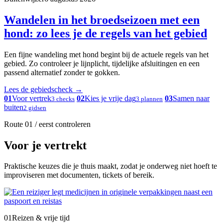
Wandelen in het broedseizoen met een
hond: zo lees je de regels van het gebied
Een fijne wandeling met hond begint bij de actuele regels van het
gebied. Zo controleer je lijnplicht, tijdelijke afsluitingen en een
passend alternatief zonder te gokken.
Lees de gebiedscheck
→
01
Voor vertrek
02
Kies je vrije dag
03
Samen naar
3 checks
3 plannen
buiten
2 gidsen
Route 01 / eerst controleren
Voor je vertrekt
Praktische keuzes die je thuis maakt, zodat je onderweg niet hoeft te
improviseren met documenten, tickets of bereik.
01
Reizen & vrije tijd