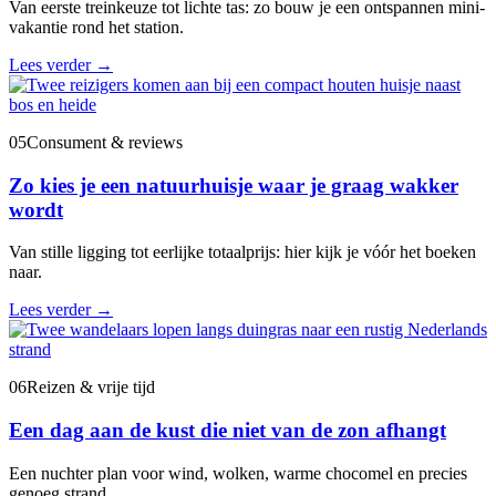
Van eerste treinkeuze tot lichte tas: zo bouw je een ontspannen mini-
vakantie rond het station.
Lees verder
→
05
Consument & reviews
Zo kies je een natuurhuisje waar je graag wakker
wordt
Van stille ligging tot eerlijke totaalprijs: hier kijk je vóór het boeken
naar.
Lees verder
→
06
Reizen & vrije tijd
Een dag aan de kust die niet van de zon afhangt
Een nuchter plan voor wind, wolken, warme chocomel en precies
genoeg strand.