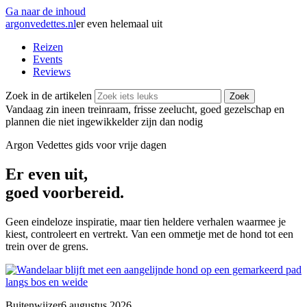
Ga naar de inhoud
argonvedettes
.
nl
er even helemaal uit
Reizen
Events
Reviews
Zoek in de artikelen
Zoek
Vandaag zin in
een treinraam, frisse zeelucht, goed gezelschap en
plannen die niet ingewikkelder zijn dan nodig
Argon Vedettes
gids voor vrije dagen
Er even uit,
goed voorbereid.
Geen eindeloze inspiratie, maar tien heldere verhalen waarmee je
kiest, controleert en vertrekt. Van een ommetje met de hond tot een
trein over de grens.
Buitenwijzer
6 augustus 2026