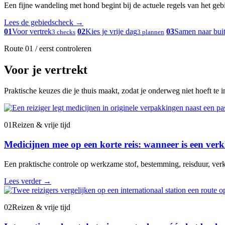
Een fijne wandeling met hond begint bij de actuele regels van het gebied
Lees de gebiedscheck
→
01
Voor vertrek
02
Kies je vrije dag
03
Samen naar bui
3 checks
3 plannen
Route 01 / eerst controleren
Voor je vertrekt
Praktische keuzes die je thuis maakt, zodat je onderweg niet hoeft te 
01
Reizen & vrije tijd
Medicijnen mee op een korte reis: wanneer is een verk
Een praktische controle op werkzame stof, bestemming, reisduur, verk
Lees verder
→
02
Reizen & vrije tijd