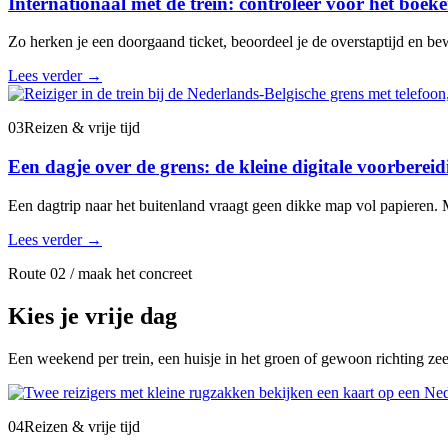
Internationaal met de trein: controleer vóór het boeke
Zo herken je een doorgaand ticket, beoordeel je de overstaptijd en bew
Lees verder
→
03
Reizen & vrije tijd
Een dagje over de grens: de kleine digitale voorbere
Een dagtrip naar het buitenland vraagt geen dikke map vol papieren. M
Lees verder
→
Route 02 / maak het concreet
Kies je vrije dag
Een weekend per trein, een huisje in het groen of gewoon richting ze
04
Reizen & vrije tijd