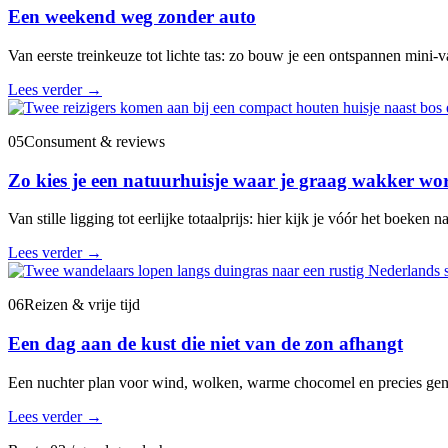
Een weekend weg zonder auto
Van eerste treinkeuze tot lichte tas: zo bouw je een ontspannen mini-va
Lees verder
→
05
Consument & reviews
Zo kies je een natuurhuisje waar je graag wakker wo
Van stille ligging tot eerlijke totaalprijs: hier kijk je vóór het boeken na
Lees verder
→
06
Reizen & vrije tijd
Een dag aan de kust die niet van de zon afhangt
Een nuchter plan voor wind, wolken, warme chocomel en precies gen
Lees verder
→