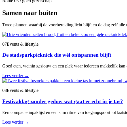
Route 03 / goed gezelschap
Samen naar buiten
Twee plannen waarbij de voorbereiding licht blijft en de dag zelf alle r
07
Events & lifestyle
De stadsparkpicknick die wél ontspannen blijft
Goed eten, weinig gesjouw en een plek waar iedereen makkelijk kan 
Lees verder
→
08
Events & lifestyle
Festivaldag zonder gedoe: wat gaat er echt in je tas?
Een compacte inpaklijst en een slim ritme van toegangspoort tot laatste
Lees verder
→