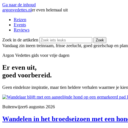
Ga naar de inhoud
argonvedettes
.
nl
er even helemaal uit
Reizen
Events
Reviews
Zoek in de artikelen
Zoek
Vandaag zin in
een treinraam, frisse zeelucht, goed gezelschap en pla
Argon Vedettes
gids voor vrije dagen
Er even uit,
goed voorbereid.
Geen eindeloze inspiratie, maar tien heldere verhalen waarmee je kiest
Buitenwijzer
6 augustus 2026
Wandelen in het broedseizoen met een hond: