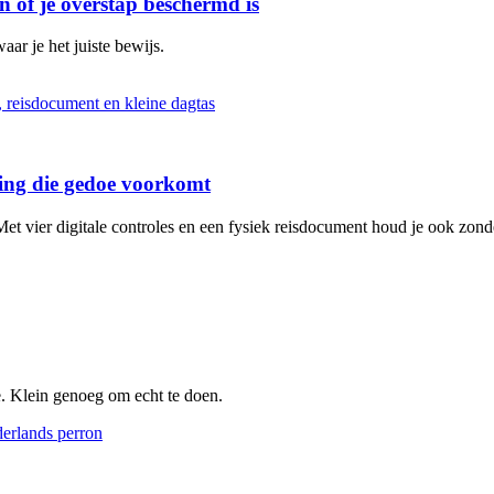
n of je overstap beschermd is
aar je het juiste bewijs.
iding die gedoe voorkomt
et vier digitale controles en een fysiek reisdocument houd je ook zonde
e. Klein genoeg om echt te doen.