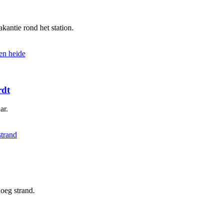
kantie rond het station.
rdt
ar.
oeg strand.