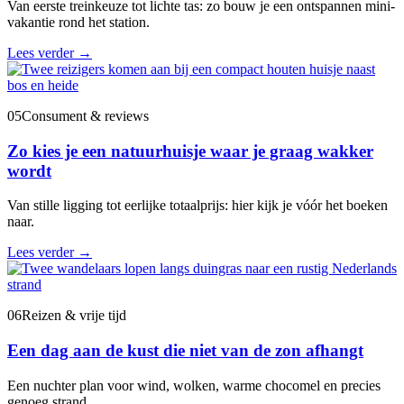
Van eerste treinkeuze tot lichte tas: zo bouw je een ontspannen mini-
vakantie rond het station.
Lees verder
→
05
Consument & reviews
Zo kies je een natuurhuisje waar je graag wakker
wordt
Van stille ligging tot eerlijke totaalprijs: hier kijk je vóór het boeken
naar.
Lees verder
→
06
Reizen & vrije tijd
Een dag aan de kust die niet van de zon afhangt
Een nuchter plan voor wind, wolken, warme chocomel en precies
genoeg strand.