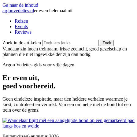
Ga naar de inhoud
argonvedettes
.
nl
er even helemaal uit
Reizen
Events
Reviews
Zoek in de artikelen
Zoek
Vandaag zin in
een treinraam, frisse zeelucht, goed gezelschap en
plannen die niet ingewikkelder zijn dan nodig
Argon Vedettes
gids voor vrije dagen
Er even uit,
goed voorbereid.
Geen eindeloze inspiratie, maar tien heldere verhalen waarmee je
kiest, controleert en vertrekt. Van een ommetje met de hond tot een
trein over de grens.
Buitenwijzer
6 augustus 2026