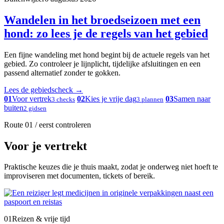
Wandelen in het broedseizoen met een
hond: zo lees je de regels van het gebied
Een fijne wandeling met hond begint bij de actuele regels van het
gebied. Zo controleer je lijnplicht, tijdelijke afsluitingen en een
passend alternatief zonder te gokken.
Lees de gebiedscheck
→
01
Voor vertrek
02
Kies je vrije dag
03
Samen naar
3 checks
3 plannen
buiten
2 gidsen
Route 01 / eerst controleren
Voor je vertrekt
Praktische keuzes die je thuis maakt, zodat je onderweg niet hoeft te
improviseren met documenten, tickets of bereik.
01
Reizen & vrije tijd