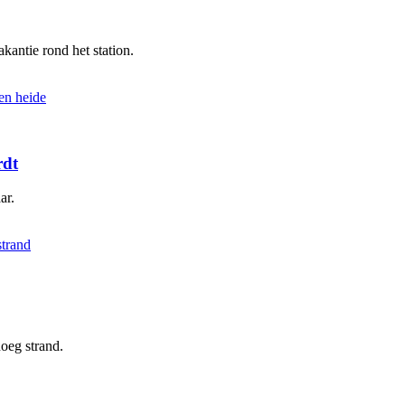
kantie rond het station.
rdt
ar.
oeg strand.