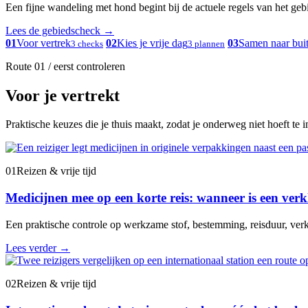
Een fijne wandeling met hond begint bij de actuele regels van het gebied
Lees de gebiedscheck
→
01
Voor vertrek
02
Kies je vrije dag
03
Samen naar bui
3 checks
3 plannen
Route 01 / eerst controleren
Voor je vertrekt
Praktische keuzes die je thuis maakt, zodat je onderweg niet hoeft te 
01
Reizen & vrije tijd
Medicijnen mee op een korte reis: wanneer is een verk
Een praktische controle op werkzame stof, bestemming, reisduur, verk
Lees verder
→
02
Reizen & vrije tijd