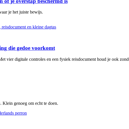
n of je overstap beschermd is
aar je het juiste bewijs.
iding die gedoe voorkomt
et vier digitale controles en een fysiek reisdocument houd je ook zonde
e. Klein genoeg om echt te doen.