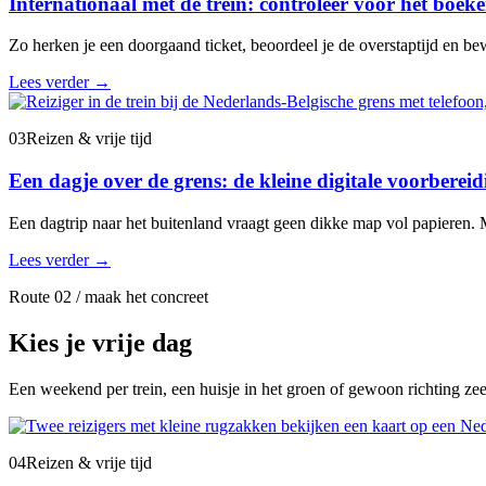
Internationaal met de trein: controleer vóór het boeke
Zo herken je een doorgaand ticket, beoordeel je de overstaptijd en bew
Lees verder
→
03
Reizen & vrije tijd
Een dagje over de grens: de kleine digitale voorbere
Een dagtrip naar het buitenland vraagt geen dikke map vol papieren. M
Lees verder
→
Route 02 / maak het concreet
Kies je vrije dag
Een weekend per trein, een huisje in het groen of gewoon richting ze
04
Reizen & vrije tijd