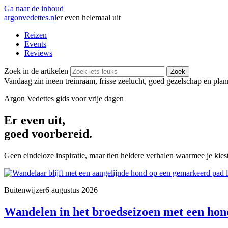
Ga naar de inhoud
argonvedettes
.
nl
er even helemaal uit
Reizen
Events
Reviews
Zoek in de artikelen
Zoek
Vandaag zin in
een treinraam, frisse zeelucht, goed gezelschap en pla
Argon Vedettes
gids voor vrije dagen
Er even uit,
goed voorbereid.
Geen eindeloze inspiratie, maar tien heldere verhalen waarmee je kiest
Buitenwijzer
6 augustus 2026
Wandelen in het broedseizoen met een hond: