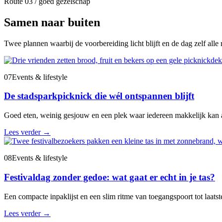
Route 03 / goed gezelschap
Samen naar buiten
Twee plannen waarbij de voorbereiding licht blijft en de dag zelf alle r
07
Events & lifestyle
De stadsparkpicknick die wél ontspannen blijft
Goed eten, weinig gesjouw en een plek waar iedereen makkelijk kan 
Lees verder
→
08
Events & lifestyle
Festivaldag zonder gedoe: wat gaat er echt in je tas?
Een compacte inpaklijst en een slim ritme van toegangspoort tot laatste
Lees verder
→