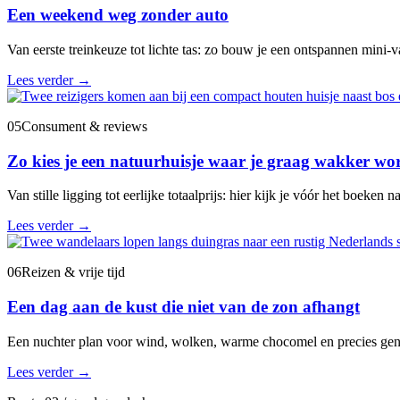
Een weekend weg zonder auto
Van eerste treinkeuze tot lichte tas: zo bouw je een ontspannen mini-va
Lees verder
→
05
Consument & reviews
Zo kies je een natuurhuisje waar je graag wakker wo
Van stille ligging tot eerlijke totaalprijs: hier kijk je vóór het boeken na
Lees verder
→
06
Reizen & vrije tijd
Een dag aan de kust die niet van de zon afhangt
Een nuchter plan voor wind, wolken, warme chocomel en precies gen
Lees verder
→