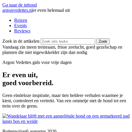
Ga naar de inhoud
argonvedettes
.
nl
er even helemaal uit
Reizen
Events
Reviews
Zoek in de artikelen
Zoek
Vandaag zin in
een treinraam, frisse zeelucht, goed gezelschap en
plannen die niet ingewikkelder zijn dan nodig
Argon Vedettes
gids voor vrije dagen
Er even uit,
goed voorbereid.
Geen eindeloze inspiratie, maar tien heldere verhalen waarmee je
kiest, controleert en vertrekt. Van een ommetje met de hond tot een
trein over de grens.
Buitenwijzer
6 augustus 2026