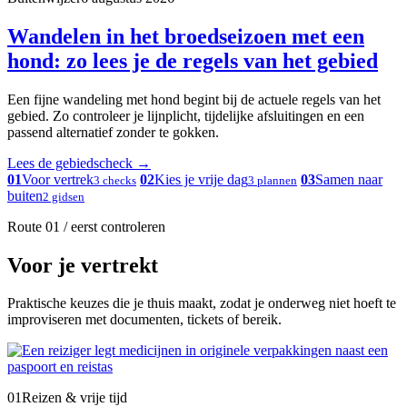
Wandelen in het broedseizoen met een
hond: zo lees je de regels van het gebied
Een fijne wandeling met hond begint bij de actuele regels van het
gebied. Zo controleer je lijnplicht, tijdelijke afsluitingen en een
passend alternatief zonder te gokken.
Lees de gebiedscheck
→
01
Voor vertrek
02
Kies je vrije dag
03
Samen naar
3 checks
3 plannen
buiten
2 gidsen
Route 01 / eerst controleren
Voor je vertrekt
Praktische keuzes die je thuis maakt, zodat je onderweg niet hoeft te
improviseren met documenten, tickets of bereik.
01
Reizen & vrije tijd