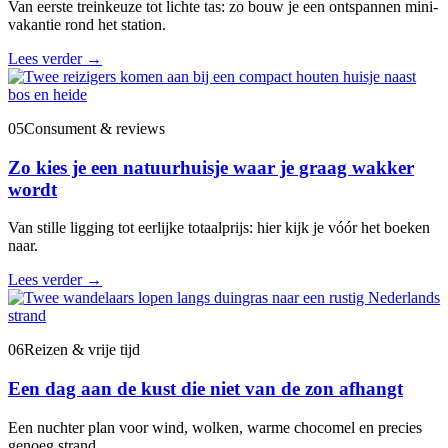
Van eerste treinkeuze tot lichte tas: zo bouw je een ontspannen mini-
vakantie rond het station.
Lees verder
→
05
Consument & reviews
Zo kies je een natuurhuisje waar je graag wakker
wordt
Van stille ligging tot eerlijke totaalprijs: hier kijk je vóór het boeken
naar.
Lees verder
→
06
Reizen & vrije tijd
Een dag aan de kust die niet van de zon afhangt
Een nuchter plan voor wind, wolken, warme chocomel en precies
genoeg strand.