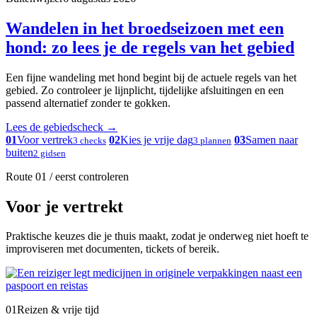
Wandelen in het broedseizoen met een
hond: zo lees je de regels van het gebied
Een fijne wandeling met hond begint bij de actuele regels van het
gebied. Zo controleer je lijnplicht, tijdelijke afsluitingen en een
passend alternatief zonder te gokken.
Lees de gebiedscheck
→
01
Voor vertrek
02
Kies je vrije dag
03
Samen naar
3 checks
3 plannen
buiten
2 gidsen
Route 01 / eerst controleren
Voor je vertrekt
Praktische keuzes die je thuis maakt, zodat je onderweg niet hoeft te
improviseren met documenten, tickets of bereik.
01
Reizen & vrije tijd