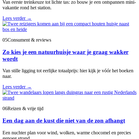
Van eerste treinkeuze tot lichte tas: zo bouw je een ontspannen mini-
vakantie rond het station.
Lees verder
→
05
Consument & reviews
Zo kies je een natuurhuisje waar je graag wakker
wordt
Van stille ligging tot eerlijke totaalprijs: hier kijk je vóór het boeken
naar.
Lees verder
→
06
Reizen & vrije tijd
Een dag aan de kust die niet van de zon afhangt
Een nuchter plan voor wind, wolken, warme chocomel en precies
genoeg strand.