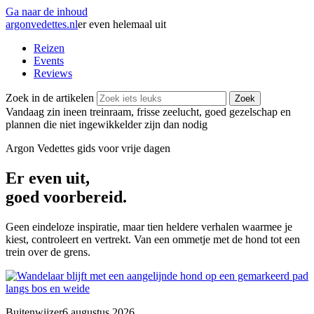
Ga naar de inhoud
argonvedettes
.
nl
er even helemaal uit
Reizen
Events
Reviews
Zoek in de artikelen
Zoek
Vandaag zin in
een treinraam, frisse zeelucht, goed gezelschap en
plannen die niet ingewikkelder zijn dan nodig
Argon Vedettes
gids voor vrije dagen
Er even uit,
goed voorbereid.
Geen eindeloze inspiratie, maar tien heldere verhalen waarmee je
kiest, controleert en vertrekt. Van een ommetje met de hond tot een
trein over de grens.
Buitenwijzer
6 augustus 2026