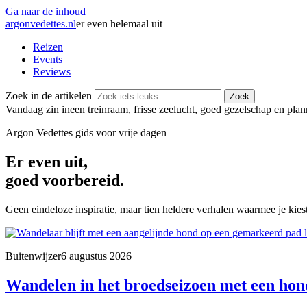
Ga naar de inhoud
argonvedettes
.
nl
er even helemaal uit
Reizen
Events
Reviews
Zoek in de artikelen
Zoek
Vandaag zin in
een treinraam, frisse zeelucht, goed gezelschap en pla
Argon Vedettes
gids voor vrije dagen
Er even uit,
goed voorbereid.
Geen eindeloze inspiratie, maar tien heldere verhalen waarmee je kiest
Buitenwijzer
6 augustus 2026
Wandelen in het broedseizoen met een hond: