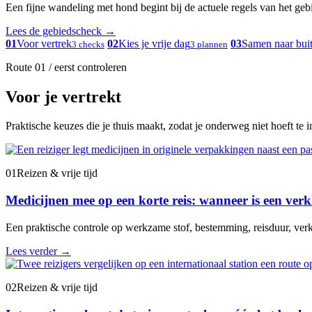
Een fijne wandeling met hond begint bij de actuele regels van het gebied
Lees de gebiedscheck
→
01
Voor vertrek
02
Kies je vrije dag
03
Samen naar bui
3 checks
3 plannen
Route 01 / eerst controleren
Voor je vertrekt
Praktische keuzes die je thuis maakt, zodat je onderweg niet hoeft te 
01
Reizen & vrije tijd
Medicijnen mee op een korte reis: wanneer is een verk
Een praktische controle op werkzame stof, bestemming, reisduur, verk
Lees verder
→
02
Reizen & vrije tijd